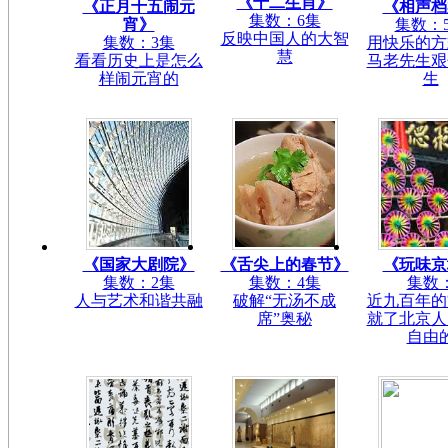
《十二生肖》
《正月十五闹元
《相声档
集数：6集
宵》
集数：
反映中国人的大智
集数：3集
用快乐的方
慧
看看历史上是怎么
马老先生艰
样闹元宵的
生
《国家大剧院》
《舌尖上的春节》
《玩味京
集数：2集
集数：4集
集数
人与艺术和谐共融
破解“无汤不成
近九百年的
席”奥秘
就了北京人
自由