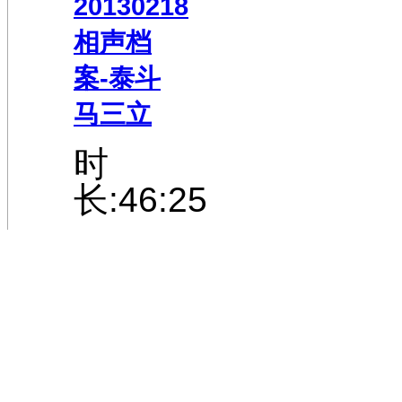
20130218
相声档
案-泰斗
马三立
时
长:46:25
《档
案》