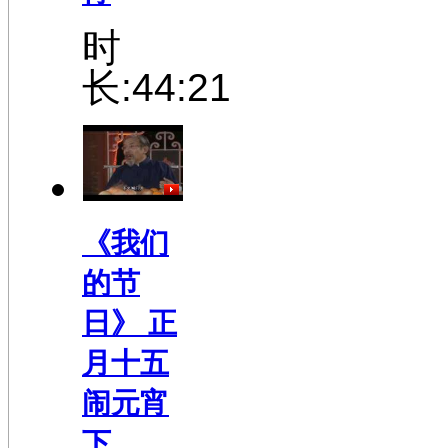
时
长:44:21
《我们
的节
日》 正
月十五
闹元宵
下