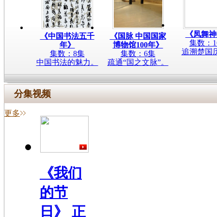
《凤舞神
《中国书法五千
《国脉 中国国家
集数：1
年》
博物馆100年》
追溯楚国
集数：8集
集数：6集
中国书法的魅力。
疏通“国之文脉”。
分集视频
更多
《我们
的节
日》 正