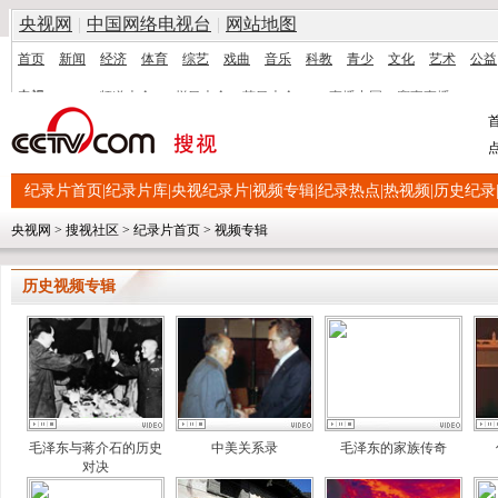
纪录片首页
|
纪录片库
|
央视纪录片
|
视频专辑
|
纪录热点
|
热视频
|
历史纪录
央视网
>
搜视社区
>
纪录片首页
>
视频专辑
历史视频专辑
毛泽东与蒋介石的历史
中美关系录
毛泽东的家族传奇
对决