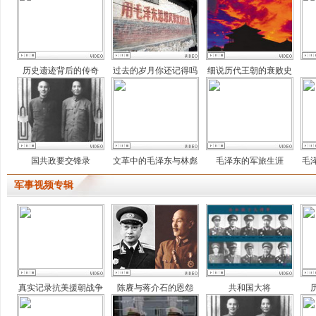
历史遗迹背后的传奇
过去的岁月你还记得吗
细说历代王朝的衰败史
国共政要交锋录
文革中的毛泽东与林彪
毛泽东的军旅生涯
毛
军事视频专辑
真实记录抗美援朝战争
陈赓与蒋介石的恩怨
共和国大将