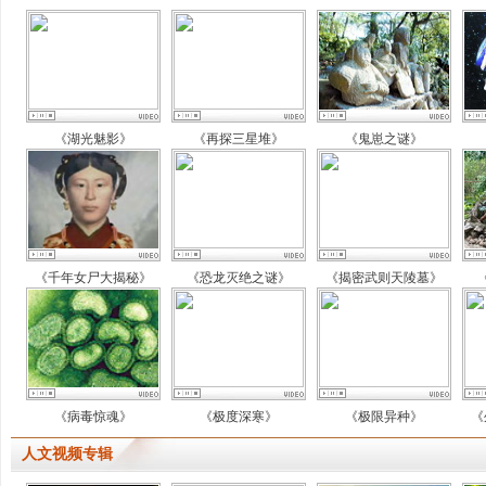
《湖光魅影》
《再探三星堆》
《鬼崽之谜》
《千年女尸大揭秘》
《恐龙灭绝之谜》
《揭密武则天陵墓》
《病毒惊魂》
《极度深寒》
《极限异种》
《
人文视频专辑