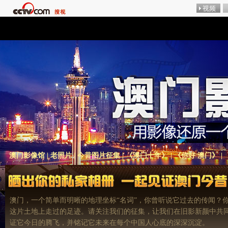
澳门影像馆
|
老照片
|
今昔图片征集
|
《澳门十年》
|
《你好 澳门》
|
澳门，一个简单而明晰的地理坐标“名词”，你曾听说它过去的传闻？
这片土地上走过的足迹。请关注我们的征集，让我们在旧影新颜中共
证它今日的腾飞，并铭记它未来在每个中国人心底的深深沉淀。