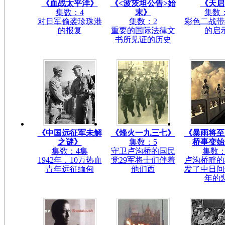
《血战太平洋》
《<波茨坦公告>始
《天启
集数：4
末》
集数
对日军偷袭珍珠港
集数：2
彩色二战带
的报复
重要的国际法律文
的启
书所见证的历史
《中国远征军未解
《烽火一九三七》
《暴雨将至
之谜》
集数：5
桥事变始
集数：4集
守卫卢沟桥的国民
集数：
1942年，10万热血
党29军将士们伴着
卢沟桥畔的
青年远征缅甸
他们西
发了中日间
年的