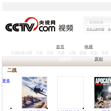
舌尖上的中国
央
首页
电视
中国纪录片网
片库
历史
军事
人物
探索
社会
专题
纪录片
原创
二战
更多