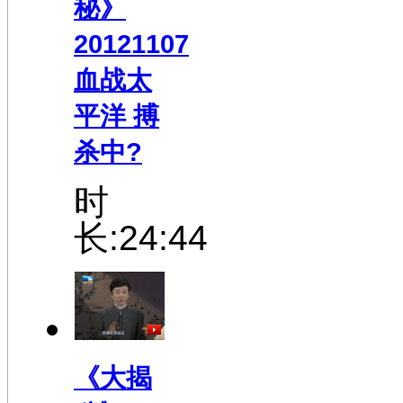
秘》
20121107
血战太
平洋 搏
杀中?
时
长:24:44
《大揭