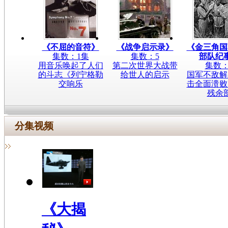
《不屈的音符》
《战争启示录》
《金三角国
集数：1集
集数：5
部队纪
用音乐唤起了人们
第二次世界大战带
集数：
的斗志《列宁格勒
给世人的启示
国军不敌解
交响乐
击全面溃败
残余
分集视频
《大揭