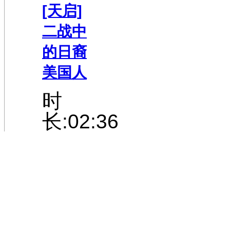
[天启]
二战中
的日裔
美国人
时
长:02:36
[天
启]“虎