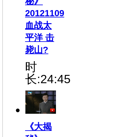
秘》
20121109
血战太
平洋 击
毙山?
时
长:24:45
《大揭