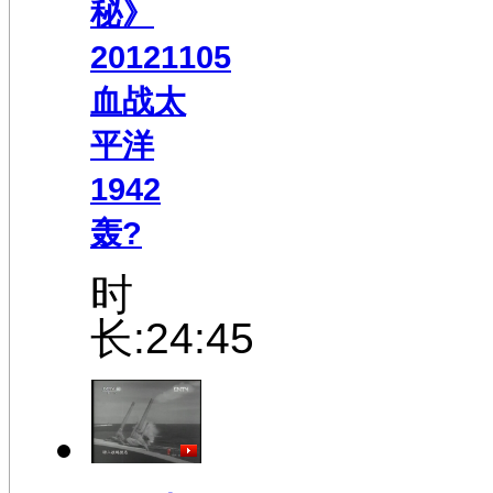
秘》
20121105
血战太
平洋
1942
轰?
时
长:24:45