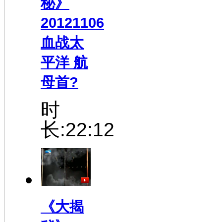
秘》
20121106
血战太
平洋 航
母首?
时
长:22:12
《大揭