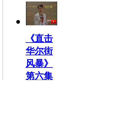
《直击
华尔街
风暴》
第六集
时
长:01:00:17