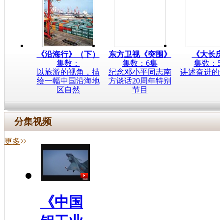
《沿海行》（下）
东方卫视《突围》
《大长
集数：
集数：6集
集数：
以旅游的视角，描
纪念邓小平同志南
讲述奋进的
绘一幅中国沿海地
方谈话20周年特别
区自然
节目
分集视频
更多
《中国