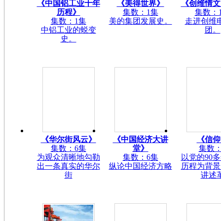
《中国铝工业十年
《美得世界》
《创维情文
历程》
集数：1集
集数：
集数：1集
美的集团发展史。
走进创维
中铝工业的蜕变
团。
史。
《华尔街风云》
《中国经济大讲
《信仰
集数：6集
堂》
集数：
为观众清晰地勾勒
集数：6集
以党的90
出一条真实的华尔
纵论中国经济方略
历程为背景
街
讲述