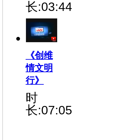
长:03:44
《创维
情文明
行》
时
长:07:05