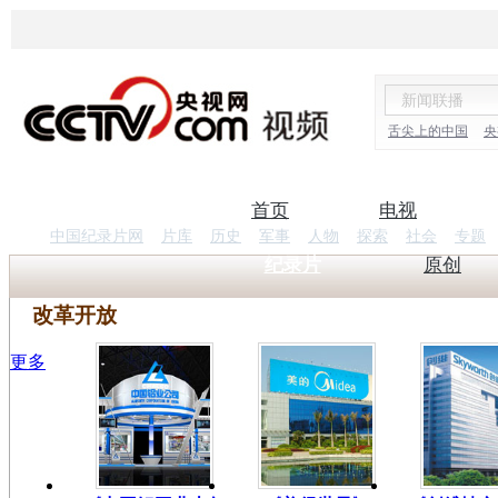
舌尖上的中国
央
首页
电视
中国纪录片网
片库
历史
军事
人物
探索
社会
专题
纪录片
原创
改革开放
更多