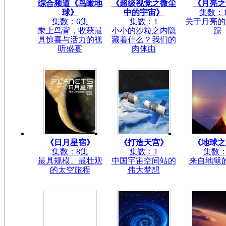
综合频道《鸟瞰地
《超级视觉之微尘
《月亮之
球》
中的宇宙》
集数：
集数：6集
集数：1
关于月亮的
乘上鸟背，收获最
小小的沙粒之内隐
踪
具惊喜与活力的视
藏着什么？我们的
听盛宴
肉体由
《日月星宿》
《打造天宫》
《地球之
集数：8集
集数：1
集数：
最具规模、最壮观
中国宇宙空间站的
来自地狱
的太空旅程
伟大梦想