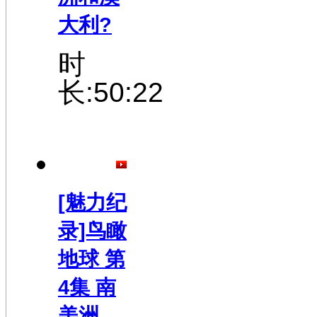
大利?
时
长:50:22
[魅力纪
录]鸟瞰
地球 第
4集 南
美洲