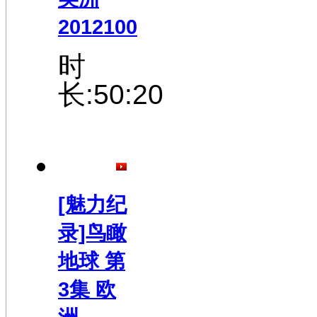
2012100
时
长:50:20
[魅力纪
录]鸟瞰
地球 第
3集 欧