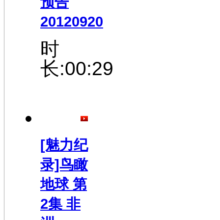
预告
20120920
时
长:00:29
[魅力纪
录]鸟瞰
地球 第
2集 非