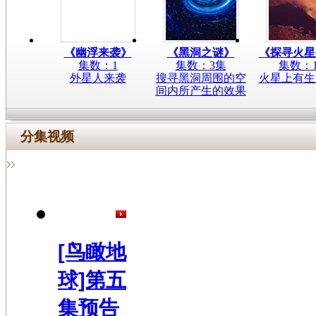
《幽浮来袭》
《黑洞之谜》
《探寻火星
集数：1
集数：3集
集数：
外星人来袭
搜寻黑洞周围的空
火星上有生
间内所产生的效果
分集视频
[鸟瞰地
球]第五
集预告