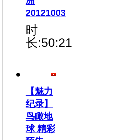
洲
20121003
时
长:50:21
【魅力
纪录】
鸟瞰地
球 精彩