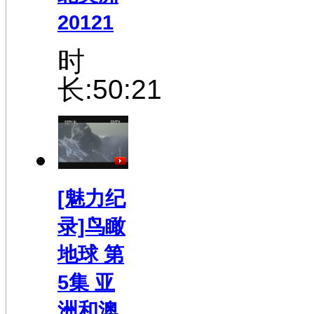
20121
时
长:50:21
[魅力纪
录]鸟瞰
地球 第
5集 亚
洲和澳