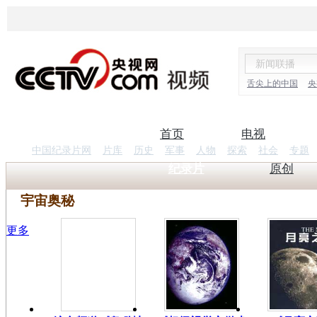
舌尖上的中国
央
首页
电视
中国纪录片网
片库
历史
军事
人物
探索
社会
专题
纪录片
原创
宇宙奥秘
更多