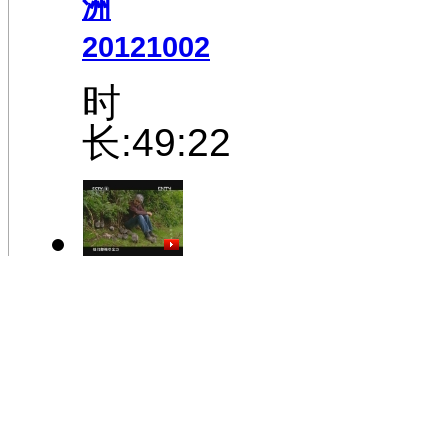
洲
20121002
时
长:49:22
[魅力纪
录]鸟瞰
地球 第
6集 展