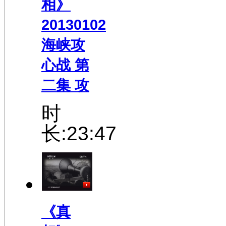
相》
20130102
海峡攻
心战 第
二集 攻
时
长:23:47
《真