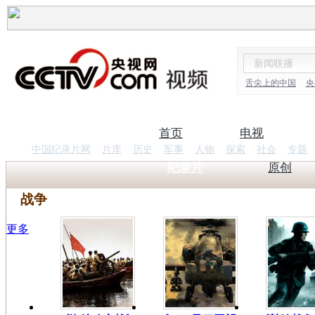
舌尖上的中国
央
首页
电视
中国纪录片网
片库
历史
军事
人物
探索
社会
专题
纪录片
原创
战争
更多