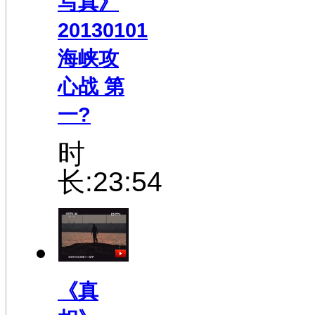
20130101
海峡攻
心战 第
一?
时
长:23:54
《真
相》