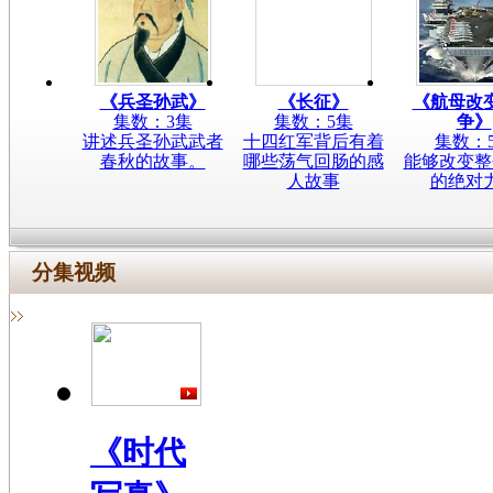
《长征》
《兵圣孙武》
《航母改
集数：5集
集数：3集
争》
十四红军背后有着
讲述兵圣孙武武者
集数：
哪些荡气回肠的感
春秋的故事。
能够改变整
人故事
的绝对
分集视频
《时代
写真》