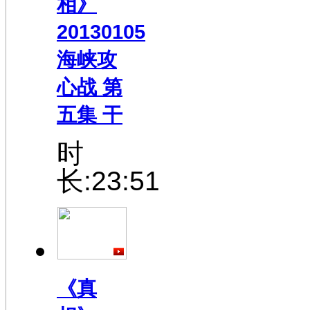
20130105
海峡攻
心战 第
五集 干
时
长:23:51
《真