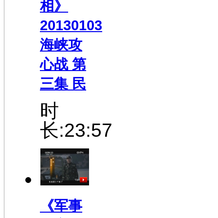
相》
20130103
海峡攻
心战 第
三集 民
时
长:23:57
《军事