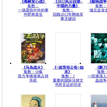
《海峡攻心战》
《2012风云回望--
《敲响战争
集数：
中国的力量》
集数：
一场震惊中外的事
集数：
缅北反攻
件即将发生
回顾2012年网络军
事关键词
《<波茨坦公告>始
《马岛战火》
《断刀
末》
集数：10集
集数
集数：2
双方争锋谁将占得
一段激荡人
重要的国际法律文
先机
血战争
书所见证的历史