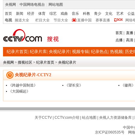
首页
|
直播
点播
|
高清
纪录片首页
|
纪录片库
|
央视纪录片
|
视频专辑
|
纪录热点
|
热视频
|
历史
央视网
>
搜视社区
>
纪录片首页
>
央视纪录片
央视纪录片-CCTV2
《跨越中国制造》
《望长安》
《徽商
《大国崛起》
关于CCTV
|
CCTV.com介绍
|
站点地图
|
央视人力资源储备库
|
中国中
京ICP证060535号
网络文