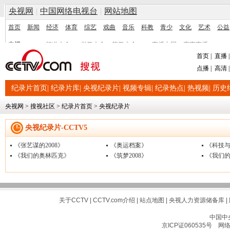
首页
|
直播
点播
|
高清
纪录片首页
|
纪录片库
|
央视纪录片
|
视频专辑
|
纪录热点
|
热视频
|
历史
央视网
>
搜视社区
>
纪录片首页
>
央视纪录片
央视纪录片-CCTV5
《张艺谋的2008》
《奥运档案》
《科技
《我们的奥林匹克》
《筑梦2008》
《我们
关于CCTV
|
CCTV.com介绍
|
站点地图
|
央视人力资源储备库
|
中国中
京ICP证060535号
网络文