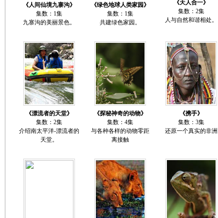
《天人合一》
《人间仙境九寨沟》
《绿色地球人类家园》
集数：2集
集数：1集
集数：1集
人与自然和谐相处。
九寨沟的美丽景色。
共建绿色家园。
《漂流者的天堂》
《探秘神奇的动物》
《携手》
集数：2集
集数：4集
集数：3集
介绍南太平洋-漂流者的
与各种各样的动物零距
还原一个真实的非洲
天堂。
离接触