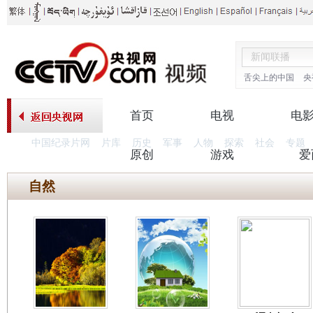
舌尖上的中国
央
首页
电视
电
中国纪录片网
片库
历史
军事
人物
探索
社会
专题
原创
游戏
爱
自然