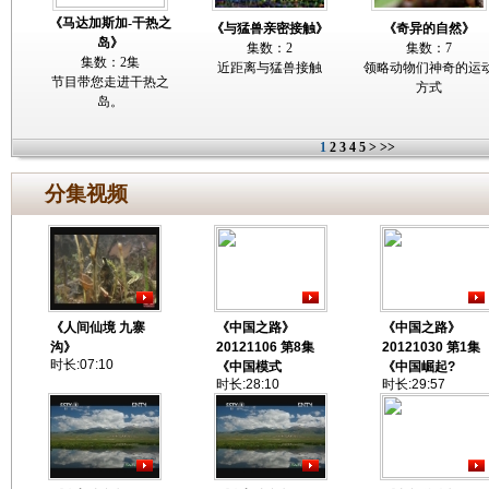
《马达加斯加-干热之
《与猛兽亲密接触》
《奇异的自然》
岛》
集数：2
集数：7
集数：2集
近距离与猛兽接触
领略动物们神奇的运
节目带您走进干热之
方式
岛。
1
2
3
4
5
>
>>
分集视频
《人间仙境 九寨
《中国之路》
《中国之路》
沟》
20121106 第8集
20121030 第1集
时长:07:10
《中国模式
《中国崛起?
时长:28:10
时长:29:57